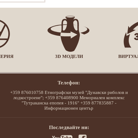
ЛЕРИЯ
3D МОДЕЛИ
ВИРТУА
Телефон:
+359 876010758 Етнографски музей "Дунавски риболов и
лодкостроене"; +359 876408900 Мемориален комплекс
"Тутраканска епопея - 1916" +359 877835887 -
Информационен център
Последвайте ни: