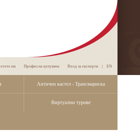
етете ни
Профил на купувача
Вход за експерти
|
EN
я
Античен кастел - Трансмариска
Виртуални турове
учителката Димитрица Стоянова.