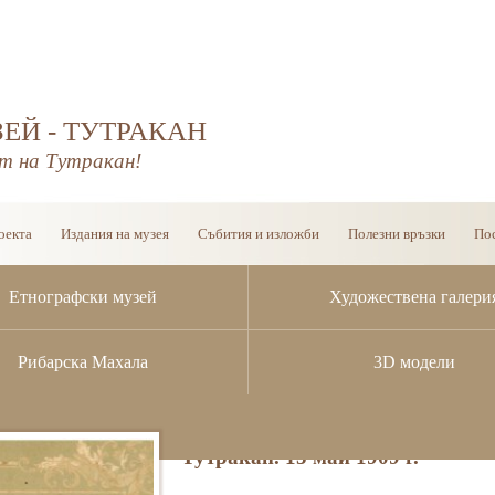
ЕЙ - ТУТРАКАН
т на Тутракан!
оекта
Издания на музея
Събития и изложби
Полезни връзки
Пос
Етнографски музей
Художествена галери
Рибарска Махала
3D модели
Фотография „Училищен клас с 
Тутракан. 15 май 1909 г.”