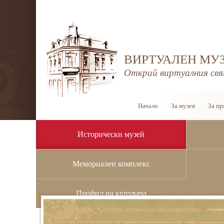
ВИРТУАЛЕН МУЗ
Открий виртуалния свя
Начало
За музея
За пр
Исторически музей
Мемориален комплекс
Начало
/
Исторически музей
/
Архивен фонд
Профил на купувача